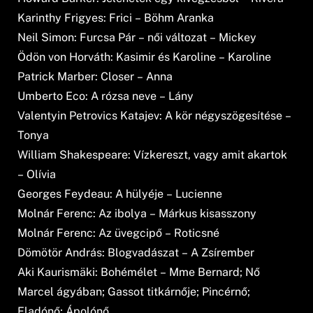
Karinthy Frigyes: Frici – Böhm Aranka
Neil Simon: Furcsa Pár – női változat – Mickey
Ödön von Horváth: Kasimir és Karoline – Karoline
Patrick Marber: Closer – Anna
Umberto Eco: A rózsa neve – Lány
Valentyin Petrovics Katajev: A kör négyszögesítése –
Tonya
William Shakespeare: Vízkereszt, vagy amit akartok
– Olívia
Georges Feydeau: A hülyéje – Lucienne
Molnár Ferenc: Az ibolya – Márkus kisasszony
Molnár Ferenc: Az üvegcipő – Roticsné
Dömötör András: Blogvadászat – A Zsírember
Aki Kaurismäki: Bohémélet – Mme Bernard; Nő
Marcel ágyában; Gassot titkárnője; Pincérnő;
Eladónő; Ápolónő