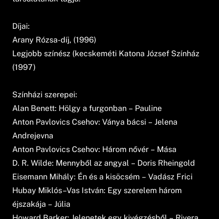
Díjai:
Arany Rózsa-díj, (1996)
Legjobb színész (kecskeméti Katona József Színház
(1997)
Színházi szerepei:
Alan Benett: Hölgy a furgonban – Pauline
Anton Pavlovics Csehov: Ványa bácsi – Jelena
Andrejevna
Anton Pavlovics Csehov: Három nővér – Mása
D. R. Wilde: Mennyből az angyal – Doris Rheingold
Eisemann Mihály: Én és a kisöcsém – Vadász Frici
Hubay Miklós–Vas István: Egy szerelem három
éjszakája – Júlia
Howard Barker: Jelenetek egy kivégzésből – Rivera