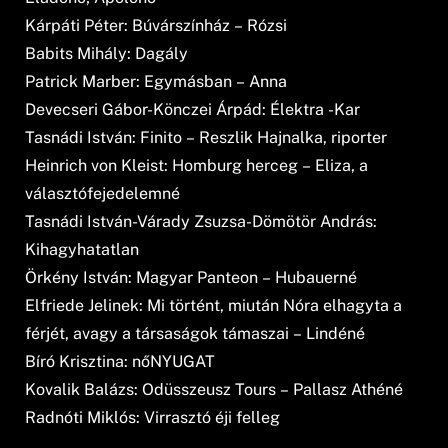
Kárpáti Péter: Búvárszínház – Rózsi
Babits Mihály: Dagály
Patrick Marber: Egymásban – Anna
Devecseri Gábor-Könczei Árpád: Élektra -Kar
Tasnádi István: Finito – Reszlik Hajnalka, riporter
Heinrich von Kleist: Homburg herceg – Eliza, a
választófejedelemné
Tasnádi István-Várady Zsuzsa-Dömötör András:
Kihagyhatatlan
Örkény István: Magyar Panteon – Hubauerné
Elfriede Jelinek: Mi történt, miután Nóra elhagyta a
férjét, avagy a társaságok támaszai – Lindéné
Bíró Krisztina: nőNYUGAT
Kovalik Balázs: Odüsszeusz Tours – Pallasz Athéné
Radnóti Miklós: Virrasztó éji felleg