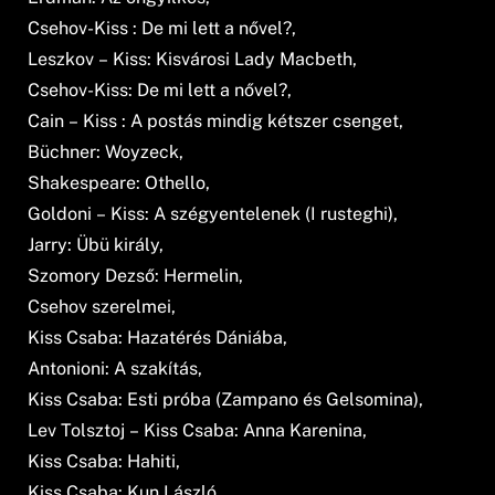
Csehov-Kiss : De mi lett a nővel?,
Leszkov – Kiss: Kisvárosi Lady Macbeth,
Csehov-Kiss: De mi lett a nővel?,
Cain – Kiss : A postás mindig kétszer csenget,
Büchner: Woyzeck,
Shakespeare: Othello,
Goldoni – Kiss: A szégyentelenek (I rusteghi),
Jarry: Übü király,
Szomory Dezső: Hermelin,
Csehov szerelmei,
Kiss Csaba: Hazatérés Dániába,
Antonioni: A szakítás,
Kiss Csaba: Esti próba (Zampano és Gelsomina),
Lev Tolsztoj – Kiss Csaba: Anna Karenina,
Kiss Csaba: Hahiti,
Kiss Csaba: Kun László,