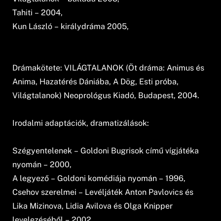
Tahiti – 2004,
Kun László – királydráma 2005,
Drámakötete: VILÁGTALANOK (Öt dráma: Animus és
Anima, Hazatérés Dániába, A Dög, Esti próba,
Világtalanok) Neoprológus Kiadó, Budapest, 2004.
Irodalmi adaptációk, dramatizálások:
Szégyentelenek – Goldoni Bugrisok című vígjátéka
nyomán – 2000,
A legyező – Goldoni komédiája nyomán – 1996,
Csehov szerelmei – Levéljáték Anton Pavlovics és
Lika Mizinova, Lidia Avilova és Olga Knipper
levelezéséből – 2002,