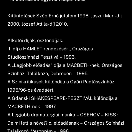
Kitüntetései: Szép Ernő jutalom 1998, Jászai Mari-díj
2000, József Attila-díj 2010.
Alkotói díjak, ösztöndíjak:
II. díj a HAMLET rendezésért, Országos
Stúdiószínházi Fesztivá – 1993,
A „Legjobb előadás” díja a MACBETH-nek, Országos
Színházi Találkozó, Debrecen – 1995,
A Színikritikusok különdíja a Győri Padlásszínház
1995/96-os évadáért,
A Gdanski SHAKESPEARE-FESZTIVÁL különdíja a
MACBETH-nek – 1997,
A Legjobb dramaturgiai munka – CSEHOV – KISS :
De mi lett a nővel? c. előadásnak – Országos Színházi
Találkozó, Veszprém – 1998