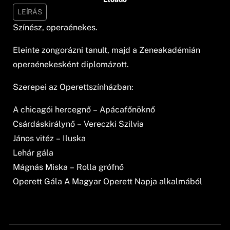
LEÍRÁS
Színész, operaénekes.
Eleinte zongorázni tanult, majd a Zeneakadémián
operaénekesként diplomázott.
Szerepei az Operettszínházban:
A chicagói hercegnő – Apácafőnöknő
Csárdáskirálynő – Vereczki Szilvia
János vitéz – Iluska
Lehár gála
Mágnás Miska – Rolla grófnő
Operett Gála A Magyar Operett Napja alkalmából