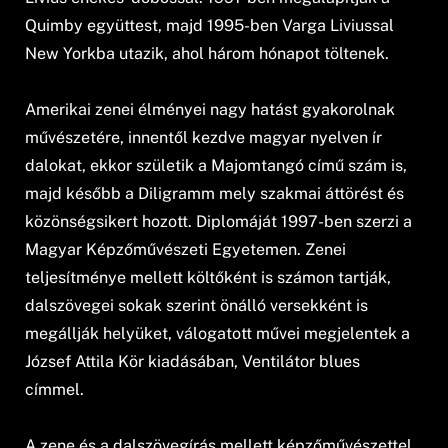
Quimby együttest, majd 1995-ben Varga Liviussal
New Yorkba utazik, ahol három hónapot töltenek.
Amerikai zenei élményei nagy hatást gyakorolnak
művészetére, innentől kezdve magyar nyelven ír
dalokat, ekkor születik a Majomtangó című szám is,
majd később a Diligramm mely szakmai áttörést és
közönségsikert hozott. Diplomáját 1997-ben szerzi a
Magyar Képzőművészeti Egyetemen. Zenei
teljesítménye mellett költőként is számon tartják,
dalszövegei sokak szerint önálló versekként is
megállják helyüket, válogatott művei megjelentek a
József Attila Kör kiadásában, Ventilátor blues
címmel.
A zene és a dalszövegírás mellett képzőművészettel,