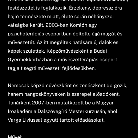
festészettel is foglalkozik. Érzékeny, depresszióra
hajló természete miatt, élete során néhányszor
válságba került. 2003-ban Komlón egy
pszichoterápiás csoportban építette újjá magát és
művészetét. Az itt megéltek hatására új dalok és
képek születtek. Képzőművészként a Budai
Gyermekkórházban a művészetterápiás csoport
tagjait segíti művészeti fejlődésükben.
Nemcsak képzőművészként és zenészként dolgozik,
hanem hangoskönyveken is szerepel előadóként.
Tanárként 2007-ben mutatkozott be a Magyar
Íróakadémia Dalszövegíró Mesterkurzusán, ahol
Varga Liviussal együtt tartott előadásokat.
Művei: