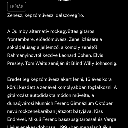
LEÍRÁS
Zenész, képzőművész, dalszövegíró.
A Quimby alternatív rockegyüttes gitáros
frontembere, előadóművész. Zenei ízlésére a
sokoldalúság a jellemző, a komoly zenétől
Rahmanyinovtól kezdve Leonard Cohen, Elvis
Presley, Tom Waits zenéjén át Blind Willy Johnsonig.
Eredetileg képzőművész akart lenni, 16 éves kora
körül kezdett a zenével komolyabban foglalkozni. A
gitározást autodidakta módon művelte, a
dunaújvárosi Münnich Ferenc Gimnázium Október
nevű rockzenekarában játszott bátyjával Kiss
Endrével, Mikuli Ferenc basszusgitárossal és Varga
Livius énekes-dobossal. 1991-ben megalapítják a