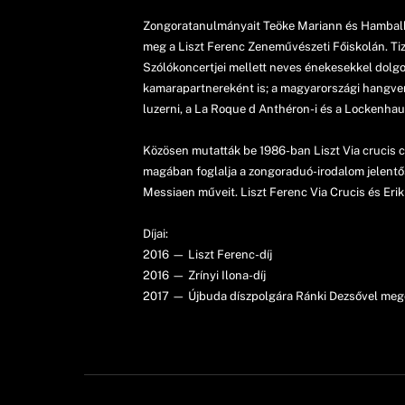
Zongoratanulmányait Teöke Mariann és Hambalkó
meg a Liszt Ferenc Zeneművészeti Főiskolán. Tiz
Szólókoncertjei mellett neves énekesekkel dolgo
kamarapartnereként is; a magyarországi hangve
luzerni, a La Roque d Anthéron-i és a Lockenhaus-
Közösen mutatták be 1986-ban Liszt Via crucis c
magában foglalja a zongoraduó-irodalom jelentős
Messiaen műveit. Liszt Ferenc Via Crucis és Er
Díjai:
2016 — Liszt Ferenc-díj
2016 — Zrínyi Ilona-díj
2017 — Újbuda díszpolgára Ránki Dezsővel meg