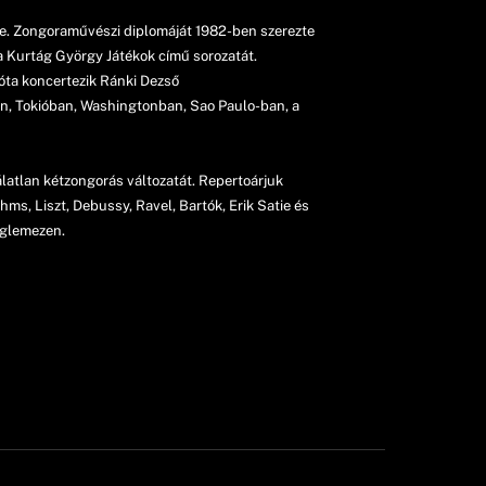
e. Zongoraművészi diplomáját 1982-ben szerezte
a Kurtág György Játékok című sorozatát.
 óta koncertezik Ránki Dezső
n, Tokióban, Washingtonban, Sao Paulo-ban, a
latlan kétzongorás változatát. Repertoárjuk
s, Liszt, Debussy, Ravel, Bartók, Erik Satie és
nglemezen.