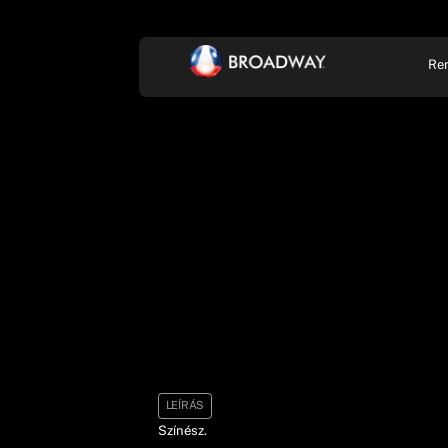
Re
KONCERT, ZENE
SZÍ
LEÍRÁS
Színész.