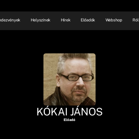
ndezvények
Helyszínek
Hírek
Előadók
Webshop
Ról
NHÁZ
ELŐADÓI EST
SHOW
KÓKAI JÁNOS
Előadó