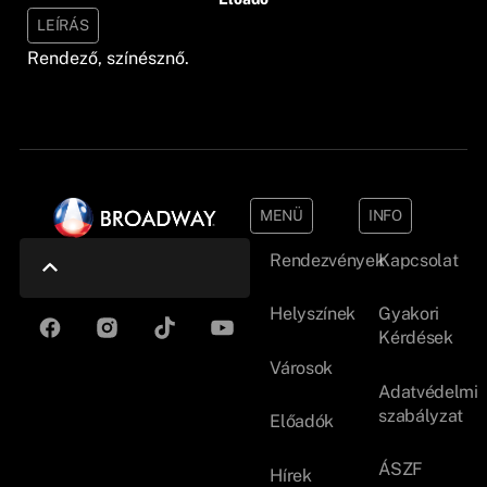
LEÍRÁS
Rendező, színésznő.
MENÜ
INFO
Rendezvények
Kapcsolat
Helyszínek
Gyakori
Kérdések
Városok
Adatvédelmi
szabályzat
Előadók
ÁSZF
Hírek