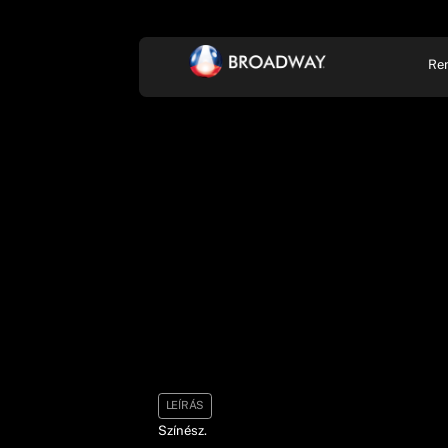
Re
KONCERT, ZENE
SZÍ
LEÍRÁS
Színész.