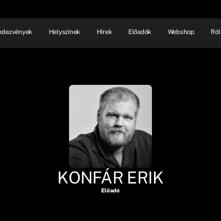
ndezvények
Helyszínek
Hírek
Előadók
Webshop
Ról
NHÁZ
ELŐADÓI EST
SHOW
KONFÁR ERIK
Előadó