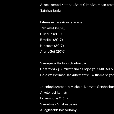
A kecskeméti Katona József Gimnáziumban éretts
Színház tagja.
Filmes és televíziós szerepei:
Toxikoma (2020)
Guerilla (2019)
Brazilok (2017)
Kincsem (2017)
Aranyélet (2016)
Szerepei a Radnóti Színházban:
Osztrovszkij: A művésznő és rajongói / MIGAJEV 
Dale Wasserman: Kakukkfészek / Williams segé
Jelenlegi szerepei a Miskolci Nemzeti Színházba
A velencei kalmár
Luxemburg Grófja
Szerelmes Shakespeare
A legkisebb boszorkány