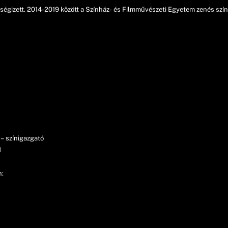
égizett. 2014-2019 között a Színház- és Filmművészeti Egyetem zenés színé
– színigazgató
d
n: