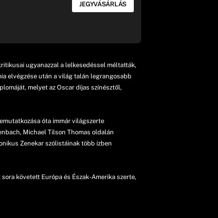
JEGYVÁSÁRLÁS
itikusai ugyanazzal a lelkesedéssel méltatták,
émia elvégzése után a világ talán legrangosabb
omáját, melyet az Oscar díjas színésztől,
bemutatkozása óta immár világszerte
enbach, Michael Tilson Thomas oldalán
onikus Zenekar szólistáinak több ízben
sora követett Európa és Észak-Amerika szerte,