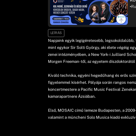
KO
Ru
LEÍRÁS
Napjaink egyik legígéretesebb, legsokoldalúbb, 
mint egykor Sir Solti György, aki élete végéig e
zenei intézményében, a New York-i Juilliard Sch
Morgen Freeman-től, az egyetem díszdoktorától 
Kiváló technika, egyéni hegedűhang és erős szí
figyelemmel kísérhet. Pályája során rangos ne
koncertmestere a Pacific Music Festival Zenekar
kamarapartnere Ázsiában.
Első, MOSAIC című lemeze Budapesten, a 2009-es
valamint a müncheni Solo Musica kiadó exkluzív 