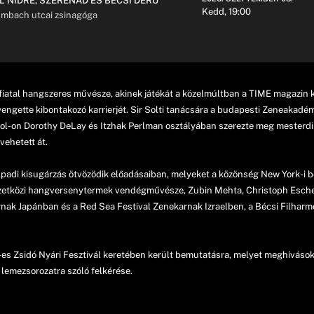
L NIDRÉ, SZERENÁD ÉS BÉCSI DERŰ
Kedd, 19:00
mbach utcai zsinagóga
fiatal hangszeres művésze, akinek játékát a közelmúltban a TIME magazin kr
gyengette kibontakozó karrierjét. Sir Solti tanácsára a budapesti Zeneakad
ool-on Dorothy DeLay és Itzhak Perlman osztályában szerezte meg mesterdipl
vehetett át.
npadi kisugárzás ötvözödik előadásaiban, melyeket a közönség New York-i 
mzetközi hangversenytermek vendégművésze, Zubin Mehta, Christoph Esch
nak Japánban és a Red Sea Festival Zenekarnak Izraelben, a Bécsi Filharm
 Zsidó Nyári Fesztivál keretében került bemutatásra, melyet meghívások 
lemezsorozatra szóló felkérése.