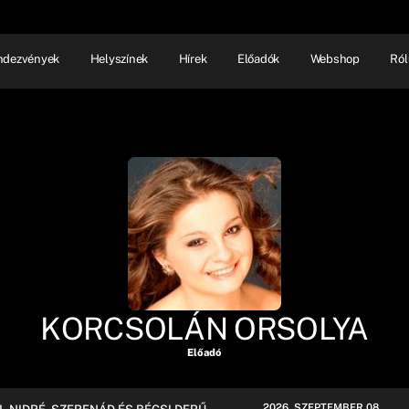
ndezvények
Helyszínek
Hírek
Előadók
Webshop
Ról
NHÁZ
ELŐADÓI EST
SHOW
KORCSOLÁN ORSOLYA
Előadó
2026. SZEPTEMBER 08.