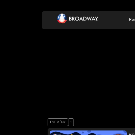
Re
KONCERT, ZENE
SZÍ
ESEMÉNY
1