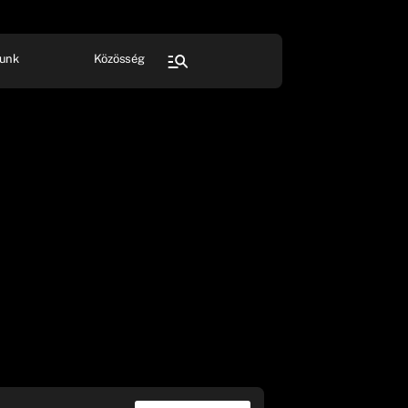
unk
Közösség
FESZTIVÁL
SPORT
Összes rendezvény