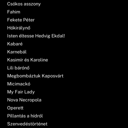
Csókos asszony
Fahim
Fekete Péter
Hókirálynő
Isten éltesse Hedvig Ekdal!
Kabaré
Karnebál
Kasimír és Karoline
Lili bárónő
Megbombáztuk Kaposvárt
Micimackó
My Fair Lady
Nova Necropola
Operett
Pillantás a hídról
Szenvedéstörténet