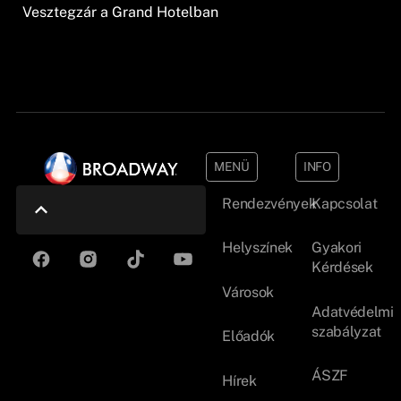
Vesztegzár a Grand Hotelban
MENÜ
INFO
Rendezvények
Kapcsolat
Helyszínek
Gyakori
Kérdések
Városok
Adatvédelmi
szabályzat
Előadók
ÁSZF
Hírek