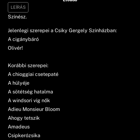
LEÍRÁS
Színész.
Jelenlegi szerepei a Csiky Gergely Színházban:
A cigánybáró
Olivér!
Korábbi szerepei:
A chioggiai csetepaté
A hülyéje
A sötétség hatalma
A windsori víg nők
Adieu Monsieur Bloom
Ahogy tetszik
Amadeus
Csipkerózsika