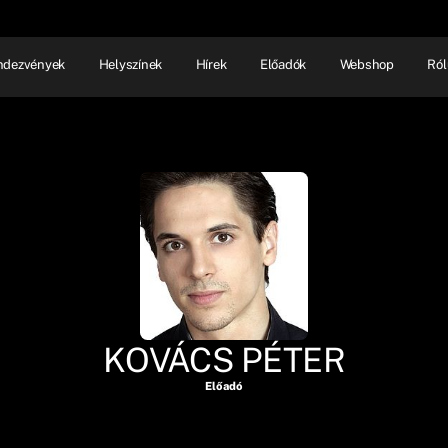
ndezvények
Helyszínek
Hírek
Előadók
Webshop
Ról
NHÁZ
ELŐADÓI EST
SHOW
KOVÁCS PÉTER
Előadó