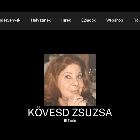
ndezvények
Helyszínek
Hírek
Előadók
Webshop
Ról
NHÁZ
ELŐADÓI EST
SHOW
KÖVESD ZSUZSA
Előadó