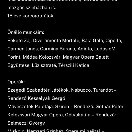
mozgás színházban is.
15 éve koreografálok.
Önálló munkáim:
Fekete Zaj, Divertimento Mortále, Bála Gála, Cipolla,
Carmen Jones, Carmina Burana, Adicto, Ludas eM,
Forint, Médea Kolozsvári Magyar Opera Balett
Együttese, Lüzisztraté, Térszili Katica
Operák:
Szegedi Szabadtéri Játékok, Nabucco, Turandot –
Rendező Kesselyák Gergő
Művészetek Palotája, Szirén – Rendező: Gothár Péter
Kolozsvári Magyar Opera, Gólyakalifa – Rendező:
Selmeczi György
Miskolci Nemzeti Színház, Szerelmi bájital –