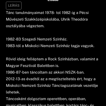
LEÍRÁS
Tánc tanulmányaimat 1978- tol 1982-ig a Pécsi
Művészeti Szakközépiskolába, Uhrik Theodóra
osztályába végeztem.
1982-83 Szegedi Nemzeti Színház.
1983-tól a Miskolci Nemzeti Színház tagja vagyok.
Rövid ideig felléptem a Rock Színházban, valamint a
Magyar Fesztivál Balettben is.
1986-87-ben táncoltam az akkori NSZK-ban.
2012-13-as évadtól az a megtiszteltetés ért, hogy a
Miskolci Nemzeti Színház Tánctagozatának vezetője
lehetek.
Táncosként dolgoztam operettben, operában,
musicalben, klasszikus balettben, kortárs tánc- és