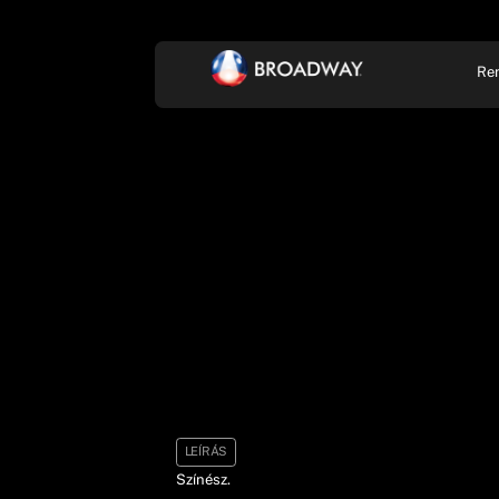
Re
KONCERT, ZENE
SZÍ
LEÍRÁS
Színész.