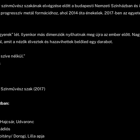
színművész szakának elvégzése előtt a budapesti Nemzeti Színházban és it
ű progresszív metál formációhoz, ahol 2014 óta énekelek. 2017-ben az egy
k gyerek” lét. Ilyenkor más dimenziók nyílhatnak meg újra az ember előtt. Na
l, amit a nézők élveztek és hazavihettek belőled egy darabot.
szíve nélkül.”
s
 Színművész szak (2017)
zban:
, Hajcsár, Udvaronc
Rádiós
itány/ Dorogi, Lilla apja