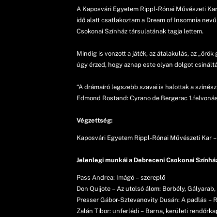
A Kaposvári Egyetem Rippl-Rónai Művészeti Kar 
idő alatt csatlakoztam a Dream of Insomnia nev
Csokonai Színház társulatának tagja lettem.
Mindig is vonzott a játék, az átalakulás, az „örö
úgy érzed, hogy aznap este olyan dolgot csináltá
“A drámaíró legszebb szavai is halottak a színész 
Edmond Rostand: Cyrano de Bergerac 1.felvoná
Végzettség:
Kaposvári Egyetem Rippl-Rónai Művészeti Kar –
Jelenlegi munkái a Debreceni Csokonai Színhá
Pass Andrea: Imágó – szereplő
Don Quijote – Az utolsó álom: Borbély, Gályarab
Presser Gábor-Sztevanovity Dusán: A padlás – 
Zalán Tibor: unferlédi – Barna, kerületi rendőrkap