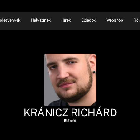
ndezvények
Helyszínek
Hírek
Előadók
Webshop
Ról
NHÁZ
ELŐADÓI EST
SHOW
KRÁNICZ RICHÁRD
Előadó