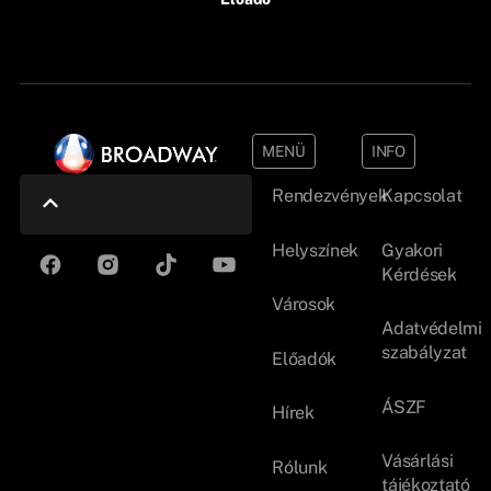
MENÜ
INFO
Rendezvények
Kapcsolat
Helyszínek
Gyakori
Kérdések
Városok
Adatvédelmi
szabályzat
Előadók
ÁSZF
Hírek
Vásárlási
Rólunk
tájékoztató