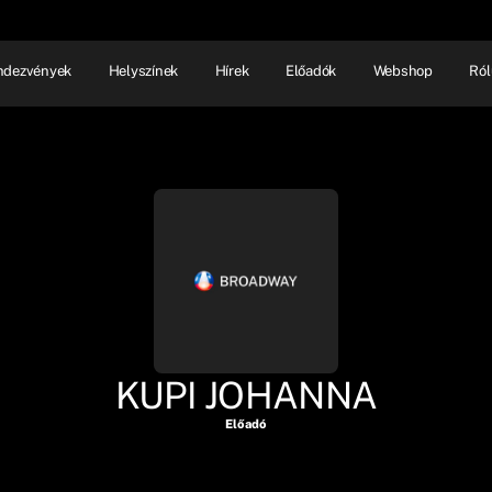
ndezvények
Helyszínek
Hírek
Előadók
Webshop
Ról
NHÁZ
ELŐADÓI EST
SHOW
KUPI JOHANNA
Előadó