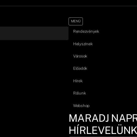
MENÜ
Rendezvények
Helyszínek
Városok
Előadók
Hírek
Rólunk
Webshop
MARADJ NAP
HÍRLEVELÜNK