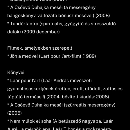
* A Csőevő Duhajka meséi (a meseregény
hangoskönyv-változata bónusz mesével) (2008)
* Tündértantra (spirituális, gyógyító és stresszoldó
dalok) (2009 december)
Filmek, amelyekben szerepelt
* Jön a medve! (L’art pour l’art-film) (1989)
Könyvei
* Laár pour l’art (Laár András művészeti
gyümölcsöskertjének éretlen, érett, ütődött, zaftos és
tápláló termései!) (2004, bővített kiadás: 2008)
* A Csőevő Duhajka meséi (szürreális meseregény)
(2005)
* Nem múlok el soha (A betűszedő nagyapa, Laár
Aurél, a mérnök apa, Laár Tibor és a rockzenész-