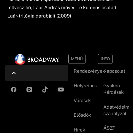
művész fiú, Laár András művei – e különös családi
Laár-trilógia darabjai) (2009)
MENÜ
INFO
Rendezvények
Kapcsolat
Helyszínek
Gyakori
Kérdések
Városok
Adatvédelmi
szabályzat
Előadók
ÁSZF
Hírek