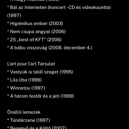
* Bál az Interneten (koncert -CD és videokazetta)
(1997)
* Higiénikus ember (2003)
* Nem csupa angyal (2006)
* 25 „best of KFT” (2006)
* A bábu visszavág (2008. december 4.)
L’art pour l’art Társulat
* Vastyúk is talál szeget (1995)
* Lila liba (1996)
* Winnetou (1997)
* A három testőr és a jeti (1999)
Önálló lemezek
* Tündérzene (1997)
* Besenyő és a Költő (2007)