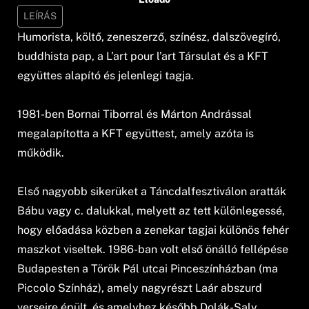
LEÍRÁS
Humorista, költő, zeneszerző, színész, dalszövegíró,
buddhista pap, a L’art pour l’art Társulat és a KFT
együttes alapító és jelenlegi tagja.
1981-ben Bornai Tiborral és Márton Andrással
megalapította a KFT együttest, amely azóta is
működik.
Első nagyobb sikerüket a Táncdalfesztiválon aratták
Bábu vagy c. dalukkal, melyett az tett különlegessé,
hogy előadása közben a zenekar tagjai különös fehér
maszkot viseltek. 1986-ban volt első önálló fellépése
Budapesten a Török Pál utcai Pinceszínházban (ma
Piccolo Színház), amely nagyrészt Laár abszurd
verseire épült, és amelyhez később Dolák-Saly