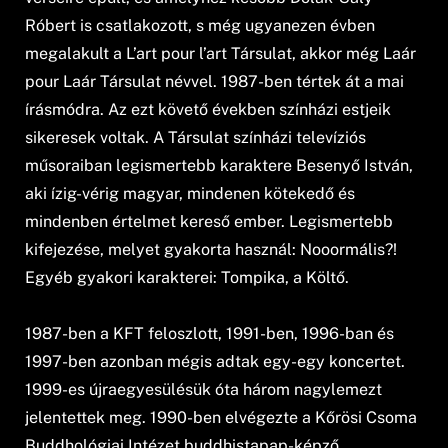
Róbert is csatlakozott, s még ugyanezen évben
megalakult a L’art pour l’art Társulat, akkor még Laár
pour Laár Társulat névvel. 1987-ben tértek át a mai
írásmódra. Az ezt követő években színházi estjeik
sikeresek voltak. A Társulat színházi televíziós
műsoraiban legismertebb karaktere Besenyő István,
aki ízig-vérig magyar, mindenen kötekedő és
mindenben értelmet kereső ember. Legismertebb
kifejezése, melyet gyakorta használ: Nooormális?!
Egyéb gyakori karakterei: Tompika, a Költő.
1987-ben a KFT feloszlott, 1991-ben, 1996-ban és
1997-ben azonban mégis adtak egy-egy koncertet.
1999-es újraegyesülésük óta három nagylemezt
jelentettek meg. 1990-ben elvégezte a Kőrösi Csoma
Buddhológiai Intézet buddhistapap-képző