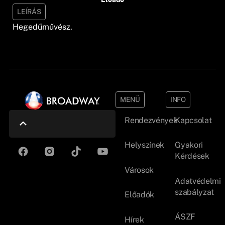
LEÍRÁS
Hegedűművész.
MENÜ
INFO
Rendezvények
Kapcsolat
Helyszínek
Gyakori
Kérdések
Városok
Adatvédelmi
szabályzat
Előadók
ÁSZF
Hírek