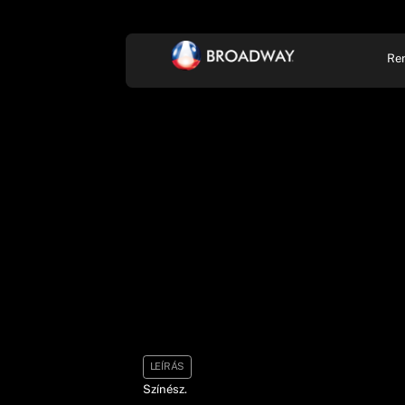
Re
KONCERT, ZENE
SZÍ
LEÍRÁS
Színész.