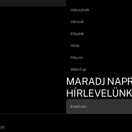
Helyszínek
Városok
Előadók
Hírek
Rólunk
Webshop
MARADJ NAP
HÍRLEVELÜNK
D©