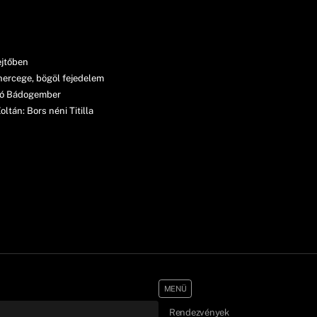
ejtőben
hercege, bögöl fejedelem
sló Bádogember
tán: Bors néni Titilla
MENÜ
Rendezvények