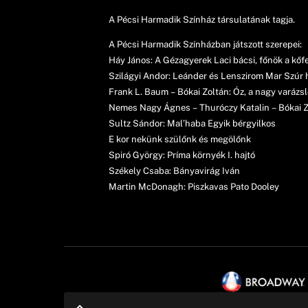
A Pécsi Harmadik Színház társulatának tagja.
A Pécsi Harmadik Színházban játszott szerepei:
Háy János: A Gézagyerek Laci bácsi, főnök a kőf
Szilágyi Andor: Leánder és Lenszirom Mar Szúr 
Frank L. Baum – Bókai Zoltán: Óz, a nagy varáz
Nemes Nagy Ágnes – Thuróczy Katalin – Bókai Zol
Sultz Sándor: Mal’haba Egyik bérgyilkos
E kor nekünk szülőnk és megölőnk
Spiró György: Príma környék I. hajtó
Székely Csaba: Bányavirág Iván
Martin McDonagh: Piszkavas Pato Dooley