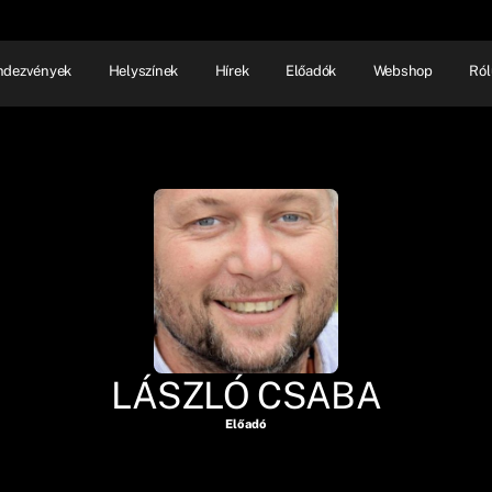
ndezvények
Helyszínek
Hírek
Előadók
Webshop
Ról
NHÁZ
ELŐADÓI EST
SHOW
LÁSZLÓ CSABA
Előadó