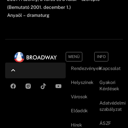
(Bemutató 2001. december 1.)
Anyaöl – dramaturg
MENÜ
INFO
Rendezvények
Kapcsolat
Helyszínek
Gyakori
Kérdések
Városok
Adatvédelmi
szabályzat
Előadók
ÁSZF
Hírek