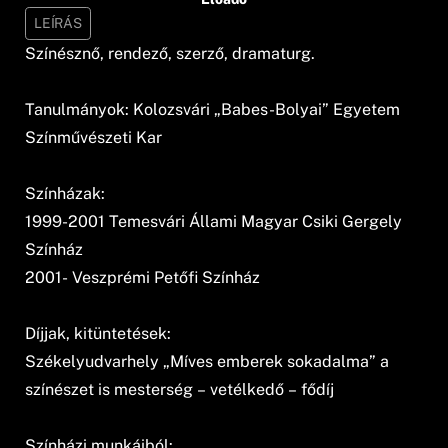
LEÍRÁS
Színésznő, rendező, szerző, dramaturg.
Tanulmányok: Kolozsvári „Babes-Bolyai” Egyetem
Színművészeti Kar
Színházak:
1999-2001 Temesvári Állami Magyar Csiki Gergely
Színház
2001- Veszprémi Petőfi Színház
Díjjak, kitüntetések:
Székelyudvarhely „Míves emberek sokadalma” a
színészet is mesterség – vetélkedő – fődíj
Színházi munkáiból: