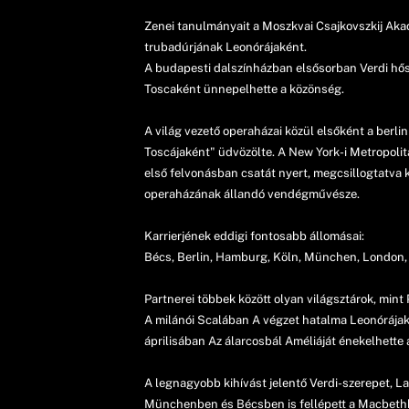
Zenei tanulmányait a Moszkvai Csajkovszkij Ak
trubadúrjának Leonórájaként.
A budapesti dalszínházban elsősorban Verdi hősn
Toscaként ünnepelhette a közönség.
A világ vezető operaházai közül elsőként a berl
Toscájaként" üdvözölte. A New York-i Metropoli
első felvonásban csatát nyert, megcsillogtatva k
operaházának állandó vendégművésze.
Karrierjének eddigi fontosabb állomásai:
Bécs, Berlin, Hamburg, Köln, München, London, M
Partnerei többek között olyan világsztárok, min
A milánói Scalában A végzet hatalma Leonórájakén
áprilisában Az álarcosbál Améliáját énekelhette 
A legnagyobb kihívást jelentő Verdi-szerepet, L
Münchenben és Bécsben is fellépett a Macbeth