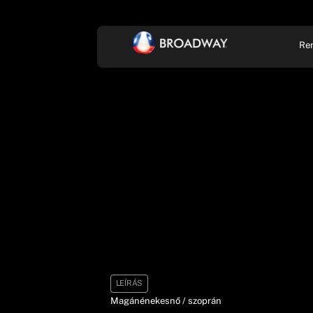
Re
KONCERT, ZENE
SZÍ
LEÍRÁS
Magánénekesnő / szoprán