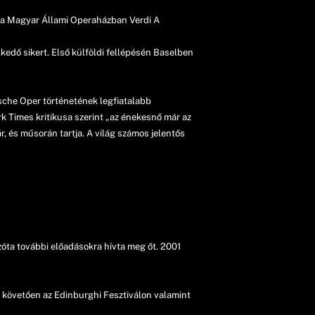
 a Magyar Állami Operaházban Verdi A
kedő sikert. Első külföldi fellépésén Baselben
tsche Oper történetének legfiatalabb
 Times kritikusa szerint „az énekesnő már az
, és műsorán tartja. A világ számos jelentős
zóta további előadásokra hívta meg őt. 2001
t követően az Edinburghi Fesztiválon valamint