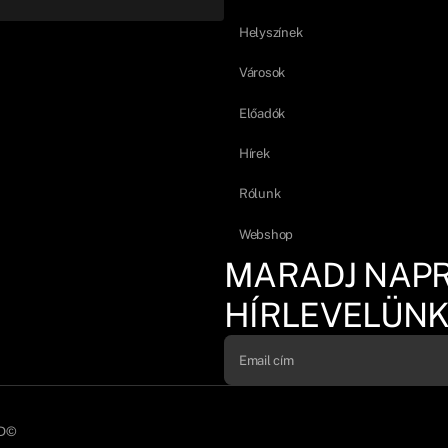
Helyszínek
Városok
Előadók
Hírek
Rólunk
Webshop
MARADJ NAP
HÍRLEVELÜNK
D©