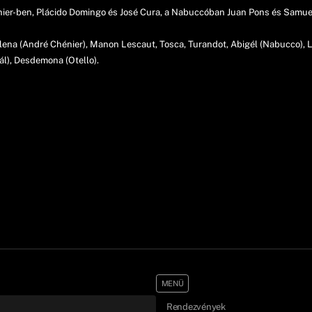
ier-ben, Plácido Domingo és José Cura, a Nabuccóban Juan Pons és Samuel
lena (André Chénier), Manon Lescaut, Tosca, Turandot, Abigél (Nabucco), 
bál), Desdemona (Otello).
MENÜ
Rendezvények