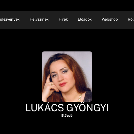
ndezvények
Helyszínek
Hírek
Előadók
Webshop
Ról
NHÁZ
ELŐADÓI EST
SHOW
LUKÁCS GYÖNGYI
Előadó