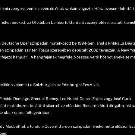
adémia zongora, zeneszerzés és ének szakán végezte. Húsz évesen debütált
őket énekelt; az Otellóban Lamberto Gardelli vezényletével aratott kiemel
ini Deutsche Oper színpadán mutatkozott be 1994-ben, ahol a kritika „a Deu
tan színpadán szintén Tosca szerepében debütált 2002 tavaszán. A New York
ifejező hangját". A hangfajának megfelelő összes Verdi hősnőt énekelte már
ilánó valamint a Salzburgi és az Edinburghi Fesztivál.
t Plácido Domingo, Samuel Ramey, Leo Nucci, Dolora Zajick vagy José Cura.
t mutatkozott be átütő sikerrel, az előadást Riccardo Muti dirigálta, aki a
az olasz opera fellegvárában.
ady Macbethet, a londoni Covent Garden színpadán énekelhette először. Ez
ben.