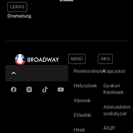
LEÍRÁS
Dramaturg.
MENÜ
INFO
Rendezvények
Kapcsolat
Helyszínek
Gyakori
Kérdések
Városok
Adatvédelmi
szabályzat
Előadók
ÁSZF
Hírek