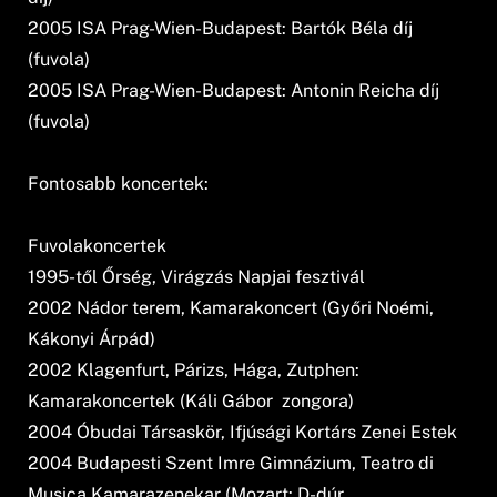
2005 ISA Prag-Wien-Budapest: Bartók Béla díj
(fuvola)
2005 ISA Prag-Wien-Budapest: Antonin Reicha díj
(fuvola)
Fontosabb koncertek:
Fuvolakoncertek
1995-től Őrség, Virágzás Napjai fesztivál
2002 Nádor terem, Kamarakoncert (Győri Noémi,
Kákonyi Árpád)
2002 Klagenfurt, Párizs, Hága, Zutphen:
Kamarakoncertek (Káli Gábor  zongora)
2004 Óbudai Társaskör, Ifjúsági Kortárs Zenei Estek
2004 Budapesti Szent Imre Gimnázium, Teatro di
Musica Kamarazenekar (Mozart: D-dúr