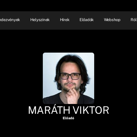
ndezvények
Helyszínek
Hírek
Előadók
Webshop
Ról
NHÁZ
ELŐADÓI EST
SHOW
MARÁTH VIKTOR
Előadó