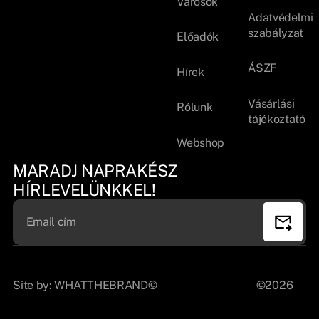
Városok
Adatvédelmi
szabályzat
Előadók
ÁSZF
Hírek
Vásárlási
Rólunk
tájékoztató
Webshop
MARADJ NAPRAKÉSZ
HÍRLEVELÜNKKEL!
Site by:
WHATTHEBRAND©
©2026