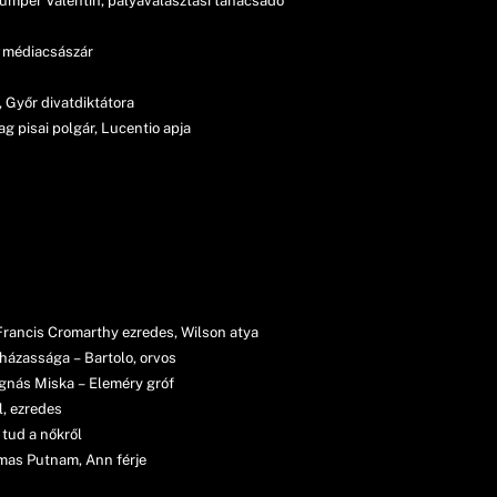
ipumper Valentin, pályaválasztási tanácsadó
k, médiacsászár
, Győr divatdiktátora
 pisai polgár, Lucentio apja
 Francis Cromarthy ezredes, Wilson atya
házassága – Bartolo, orvos
ágnás Miska – Eleméry gróf
l, ezredes
 tud a nőkről
mas Putnam, Ann férje