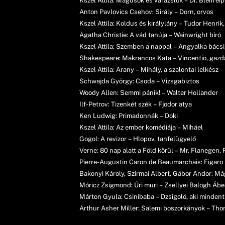
Kszel Attila: Mágusok és varázslók – Dr. Bleifre
Anton Pavlovics Csehov: Sirály – Dorn, orvos
Kszel Attila: Koldus és királylány – Tudor Henri
Agatha Christie: A vád tanúja – Wainwright bíró
Kszel Attila: Szemben a nappal – Angyalka bácsi
Shakespeare: Makrancos Kata – Vincentio, gazdag
Kszel Attila: Arany – Mihály, a szalontai lelkész
Schwajda György: Csoda – Vizsgabiztos
Woody Allen: Semmi pánik! – Walter Hollander
Ilf-Petrov: Tizenkét szék – Fjodor atya
Ken Ludwig: Primadonnák – Doki
Kszel Attila: Az ember komédiája – Miháel
Gogol: A revizor – Hlopov, tanfelügyelő
Verne: 80 nap alatt a Föld körül – Mr. Flanegen,
Pierre-Augustin Caron de Beaumarchais: Figaro 
Bakonyi Károly, Szirmai Albert, Gábor Andor: M
Móricz Zsigmond: Úri muri – Zsellyei Balogh Ábe
Márton Gyula: Csinibaba – Dzsigoló, aki mindent
Arthur Asher Miller: Salemi boszorkányok – Tho