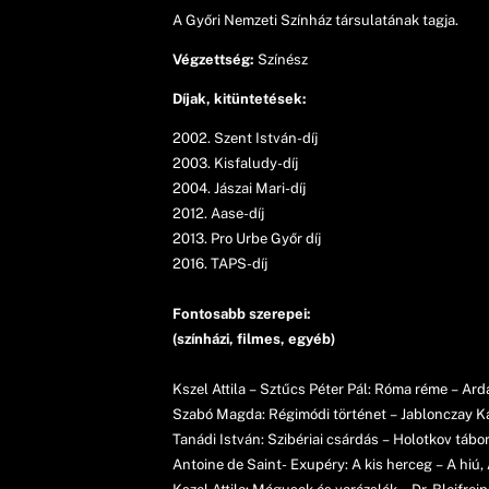
A Győri Nemzeti Színház társulatának tagja.
Végzettség:
Színész
Díjak, kitüntetések:
2002. Szent István-díj
2003. Kisfaludy-díj
2004. Jászai Mari-díj
2012. Aase-díj
2013. Pro Urbe Győr díj
2016. TAPS-díj
Fontosabb szerepei:
(színházi, filmes, egyéb)
Kszel Attila – Sztűcs Péter Pál: Róma réme – Arda
Szabó Magda: Régimódi történet – Jablonczay 
Tanádi István: Szibériai csárdás – Holotkov tábo
Antoine de Saint- Exupéry: A kis herceg – A hiú, 