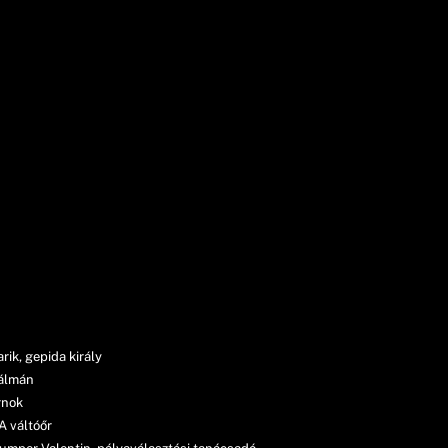
rik, gepida király
Kálmán
rnok
A váltóőr