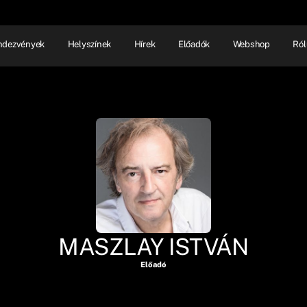
ndezvények
Helyszínek
Hírek
Előadók
Webshop
Ról
NHÁZ
ELŐADÓI EST
SHOW
MASZLAY ISTVÁN
Előadó