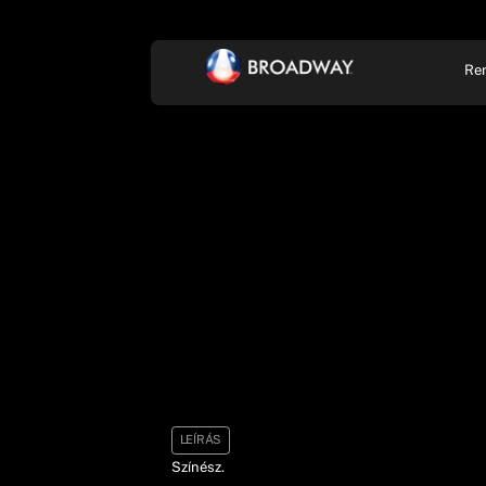
Re
KONCERT, ZENE
SZÍ
LEÍRÁS
Színész.