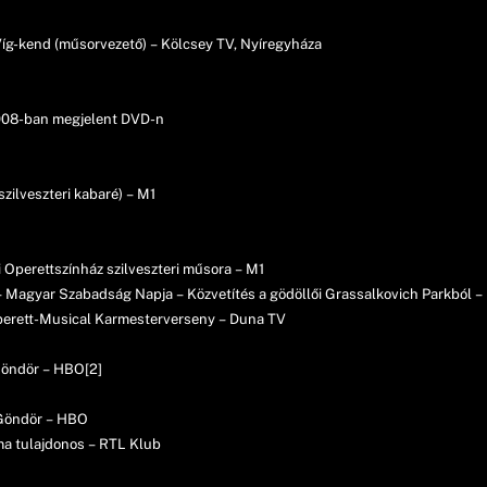
íg-kend (műsorvezető) – Kölcsey TV, Nyíregyháza
2008-ban megjelent DVD-n
ilveszteri kabaré) – M1
 Operettszínház szilveszteri műsora – M1
– Magyar Szabadság Napja – Közvetítés a gödöllői Grassalkovich Parkból 
perett-Musical Karmesterverseny – Duna TV
 Göndör – HBO[2]
– Göndör – HBO
csma tulajdonos – RTL Klub