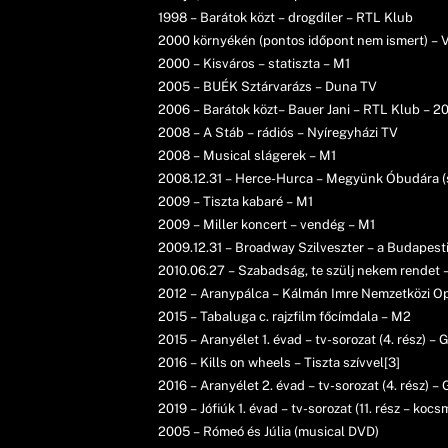
1998 – Barátok közt – drogdíler – RTL Klub
2000 környékén (pontos időpont nem ismert) – V
2000 – Kisváros – statiszta – M1
2005 – BUÉK Sztárvarázs – Duna TV
2006 – Barátok közt– Bauer Jani – RTL Klub – 
2008 – A Stáb – rádiós – Nyíregyházi TV
2008 – Musical slágerek – M1
2008.12.31 – Herce-Hurca – Megyünk Óbudára (sz
2009 – Tiszta kabaré – M1
2009 – Miller koncert – vendég – M1
2009.12.31 – Broadway Szilveszter – a Budapesti
2010.06.27 – Szabadság, te szülj nekem rendet 
2012 – Aranypálca – Kálmán Imre Nemzetközi O
2015 – Tabaluga c. rajzfilm főcímdala – M2
2015 – Aranyélet 1. évad – tv-sorozat (4. rész) –
2016 – Kills on wheels – Tiszta szívvel[3]
2016 – Aranyélet 2. évad – tv-sorozat (4. rész) 
2019 – Jófiúk 1. évad – tv-sorozat (11. rész – ko
2005 – Rómeó és Júlia (musical DVD)