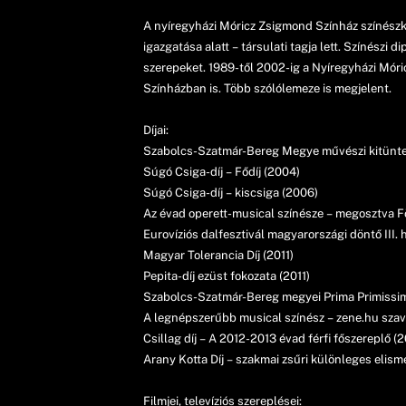
A nyíregyházi Móricz Zsigmond Színház színészk
igazgatása alatt – társulati tagja lett. Színés
szerepeket. 1989-től 2002-ig a Nyíregyházi Mór
Színházban is. Több szólólemeze is megjelent.
Díjai:
Szabolcs-Szatmár-Bereg Megye művészi kitünte
Súgó Csiga-díj – Fődíj (2004)
Súgó Csiga-díj – kiscsiga (2006)
Az évad operett-musical színésze – megosztva 
Eurovíziós dalfesztivál magyarországi döntő III. 
Magyar Tolerancia Díj (2011)
Pepita-díj ezüst fokozata (2011)
Szabolcs-Szatmár-Bereg megyei Prima Primissima
A legnépszerűbb musical színész – zene.hu szav
Csillag díj – A 2012-2013 évad férfi főszereplő (2
Arany Kotta Díj – szakmai zsűri különleges elism
Filmjei, televíziós szereplései: