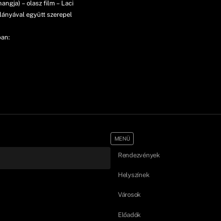
hangja) – olasz film – Laci
slányával együtt szerepel
ban:
MENÜ
Rendezvények
Helyszínek
Városok
Előadók