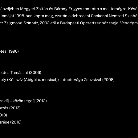
épzőjében Megyeri Zoltán és Bárány Frigyes tanította a mesterségre. Későb
zi diplomáját 1998-ban kapta meg, ezután a debreceni Csokonai Nemzeti Szính
icz Zsigmond Színház, 2002-től a Budapesti Operettszínház tagja. Vendég
tés (1990)
Földes Tamással (2006)
hely (Két szív (Abigél c. musical)) – duett Vágó Zsuzsival (2008)
 díj – közönségdíj (2012)
azás (2013)
013)
erése (2016)