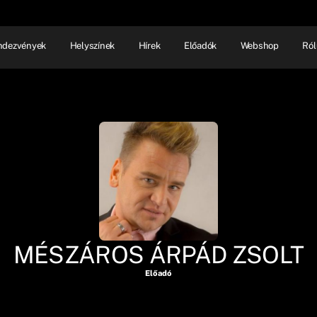
ndezvények
Helyszínek
Hírek
Előadók
Webshop
Ról
NHÁZ
ELŐADÓI EST
SHOW
MÉSZÁROS ÁRPÁD ZSOLT
Előadó