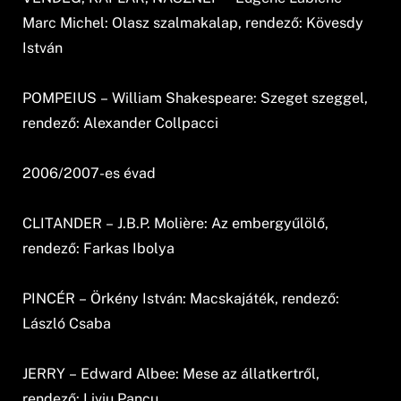
Marc Michel: Olasz szalmakalap, rendező: Kövesdy
István
POMPEIUS – William Shakespeare: Szeget szeggel,
rendező: Alexander Collpacci
2006/2007-es évad
CLITANDER – J.B.P. Molière: Az embergyűlölő,
rendező: Farkas Ibolya
PINCÉR – Örkény István: Macskajáték, rendező:
László Csaba
JERRY – Edward Albee: Mese az állatkertről,
rendező: Liviu Pancu