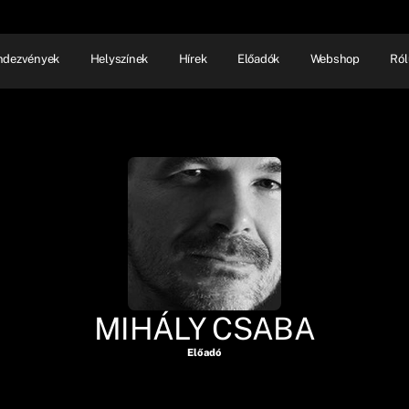
ndezvények
Helyszínek
Hírek
Előadók
Webshop
Ról
NHÁZ
ELŐADÓI EST
SHOW
MIHÁLY CSABA
Előadó