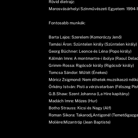
Rövid életrajz:
Marosvásárhelyi Színművészeti Egyetem 1994-
Fontosabb munkák:
Barta Lajos: Szerelem (Komoróczy Jenő)
Tamási Áron: Szüntelen király (Szüntelen király)
Georg Büchner: Leonce és Léna (Popo király)
Kálmán Imre: A montmartre-i ibolya (Raoul Delac
Grimm-Rossa: Rigócsőr király (Rigócsőr király)
Tomcsa Sándor: Műtét (Énekes)
Móricz Zsigmond: Nem élhetek muzsikaszó nélkül
Örkény István: Pisti a vérzivatarban (Félszeg Pist
G.B.Shaw: Szent Johanna (La Hire kapitány)
Madách Imre: Mózes (Hur)
Botho Strauss: Kicsi és Nagy (Alf)
Roman Sikora: Takarodj,Antigoné! (Temetőigazga
Molière:Mizantróp (Jean Baptiste)