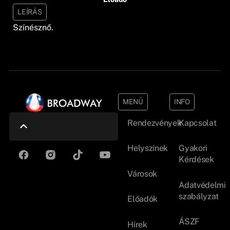
LEÍRÁS
Színésznő.
MENÜ
INFO
Rendezvények
Kapcsolat
Helyszínek
Gyakori
Kérdések
Városok
Adatvédelmi
szabályzat
Előadók
ÁSZF
Hírek