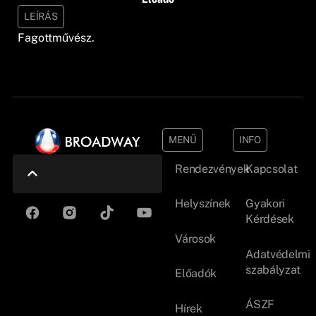
LEÍRÁS
Fagottművész.
MENÜ
INFO
Rendezvények
Kapcsolat
Helyszínek
Gyakori
Kérdések
Városok
Adatvédelmi
szabályzat
Előadók
ÁSZF
Hírek