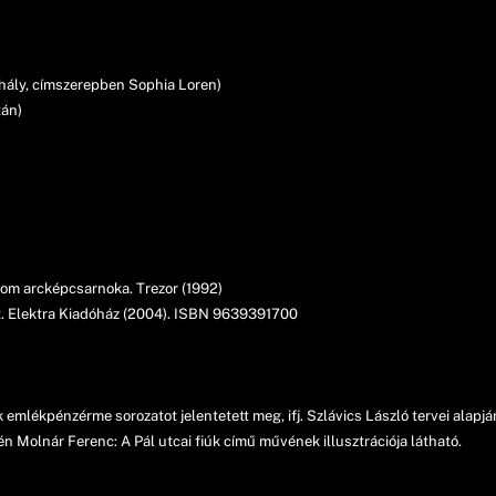
ihály, címszerepben Sophia Loren)
tán)
lom arcképcsarnoka. Trezor (1992)
at. Elektra Kiadóház (2004). ISBN 9639391700
lékpénzérme sorozatot jelentetett meg, ifj. Szlávics László tervei alapján,
n Molnár Ferenc: A Pál utcai fiúk című művének illusztrációja látható.