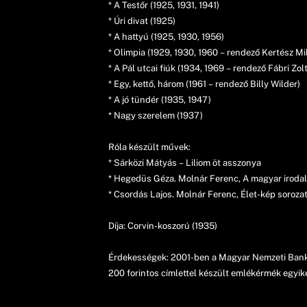
* A Testőr (1925, 1931, 1941)
* Úri divat (1925)
* A hattyú (1925, 1930, 1956)
* Olimpia (1929, 1930, 1960 – rendező Kertész M
* A Pál utcai fiúk (1934, 1969 – rendező Fábri Zol
* Egy, kettő, három (1961 – rendező Billy Wilder)
* A jó tündér (1935, 1947)
* Nagy szerelem (1937)
Róla készült művek:
* Sárközi Mátyás – Liliom öt asszonya
* Hegedüs Géza. Molnár Ferenc, A magyar iroda
* Csordás Lajos. Molnár Ferenc, Élet-kép soroz
Díja: Corvin-koszorú (1935)
Érdekességek: 2001-ben a Magyar Nemzeti Bank em
200 forintos címlettel készült emlékérmék egyiké