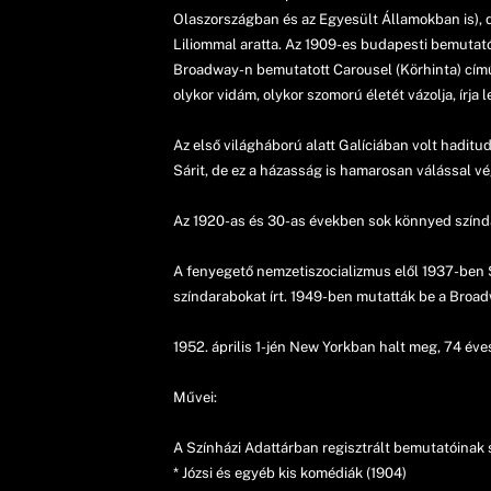
Olaszországban és az Egyesült Államokban is), d
Liliommal aratta. Az 1909-es budapesti bemutató
Broadway-n bemutatott Carousel (Körhinta) című
olykor vidám, olykor szomorú életét vázolja, írja 
Az első világháború alatt Galíciában volt haditu
Sárit, de ez a házasság is hamarosan válással vé
Az 1920-as és 30-as években sok könnyed színda
A fenyegető nemzetiszocializmus elől 1937-ben
színdarabokat írt. 1949-ben mutatták be a Broa
1952. április 1-jén New Yorkban halt meg, 74 éve
Művei:
A Színházi Adattárban regisztrált bemutatóinak 
* Józsi és egyéb kis komédiák (1904)