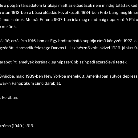
e a polgári társadalom kritikája miatt az előadások nem mindig találtak ke
 után 1912-ben a bécsi előadás következett. 1934-ben Fritz Lang megfilmesí
 musicalnek. Molnár Ferenc 1907-ben írta meg mindmáig népszerű A Pál ut
le nekünk.
dósító; erről írta 1916-ban az Egy haditudósító naplója című könyvét. 1922.
gződött. Harmadik felesége Darvas Lili színésznő volt, akivel 1926. június
rabot írt, amelyek korának legnépszerűbb színpadi szerzőjévé tették.
 Svájcba, majd 1939-ben New Yorkba menekült. Amerikában súlyos depressz
dway-n Panoptikum című darabját.
s korában.
száma (1949-): 313.