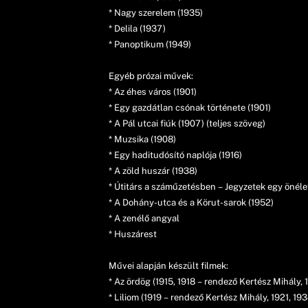
* Nagy szerelem (1935)
* Delila (1937)
* Panoptikum (1949)
Egyéb prózai művek:
* Az éhes város (1901)
* Egy gazdátlan csónak története (1901)
* A Pál utcai fiúk (1907) (teljes szöveg)
* Muzsika (1908)
* Egy haditudósító naplója (1916)
* A zöld huszár (1938)
* Útitárs a száműzetésben – Jegyzetek egy önéle
* A Dohány-utca és a Körut-sarok (1952)
* A zenélő angyal
* Huszárest
Művei alapján készült filmek:
* Az ördög (1915, 1918 – rendező Kertész Mihály, 1
* Liliom (1919 – rendező Kertész Mihály, 1921, 19