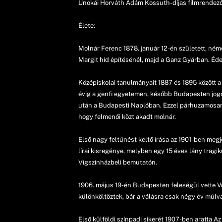
Unokái Horváth Ádám Kossuth-díjas filmrendező 
Élete:
Molnár Ferenc 1878. január 12-én született, né
Margit híd építésénél, majd a Ganz Gyárban. Édes
Középiskolai tanulmányait 1887 és 1895 között 
évig a genfi egyetemen, később Budapesten jogot
után a Budapesti Naplóban. Ezzel párhuzamosan i
hogy felmenői közt akadt molnár.
Első nagy feltűnést keltő írása az 1901-ben meg
lírai kisregénye, melyben egy 15 éves lány tragik
Vígszínházbeli bemutatón.
1906. május 19-én Budapesten feleségül vette Vés
különköltöztek, bár a válásra csak négy év múlva
Első külföldi színpadi sikerét 1907-ben aratta Az