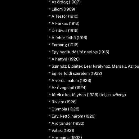
* Az ördög (1907)
* Liliom (1909)
* A Testőr (1910)
* A Farkas (1912)
* Úri divat (1916)
* A fehér felhő (1916)
* Farsang (1916)
* Egy haditudósító naplója (1916)
* A hattyú (1920)
* Színház: Előjáték Lear királyhoz, Marsall, Az ibo
* Égi és földi szerelem (1922)
* A vörös malom (1923)
* Az üvegcipő (1924)
* Játék a kastélyban (1926) (teljes szöveg)
* Riviera (1926)
* Olympia (1928)
* Egy, kettő, három (1929)
* A jó tündér (1930)
* Valaki (1931)
* Harmónia (1932)