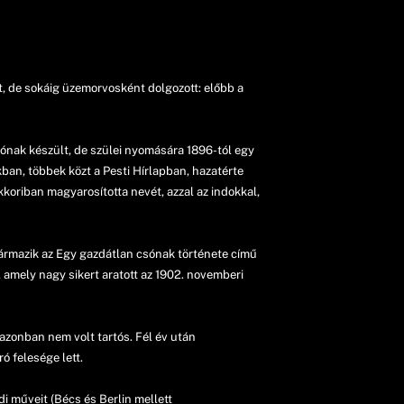
, de sokáig üzemorvosként dolgozott: előbb a
ónak készült, de szülei nyomására 1896-tól egy
an, többek közt a Pesti Hírlapban, hazatérte
oriban magyarosította nevét, azzal az indokkal,
zármazik az Egy gazdátlan csónak története című
t, amely nagy sikert aratott az 1902. novemberi
 azonban nem volt tartós. Fél év után
ó felesége lett.
di műveit (Bécs és Berlin mellett