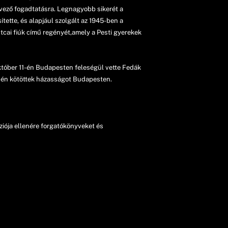
dvező fogadtatásra. Legnagyobb sikerét a
tette, és alapjául szolgált az 1945-ben a
cai fiúk című regényét,amely a Pesti gyerekek
 október 11-én Budapesten feleségül vette Fedák
 9-én kötöttek házasságot Budapesten.
iója ellenére forgatókönyveket és