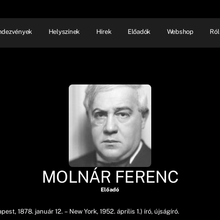
ndezvények
Helyszínek
Hírek
Előadók
Webshop
Ról
NHÁZ
ELŐADÓI EST
SHOW
MOLNÁR FERENC
Előadó
, 1878. január 12. – New York, 1952. április 1.) író, újságíró.