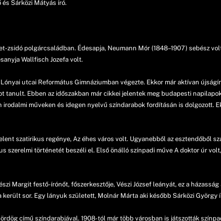
és Sárközi Mátyás író.
met-zsidó polgárcsaládban. Édesapja, Neumann Mór (1848–1907) sebész volt
anyja Wallfisch Jozefa volt.
a Lónyai utcai Református Gimnáziumban végezte. Ekkor már aktívan újságír
 tanult. Ebben az időszakban már cikkei jelentek meg budapesti napilapokb
rodalmi műveken és idegen nyelvű színdarabok fordításán is dolgozott. Ekk
jelent szatirikus regénye, Az éhes város volt. Ugyanebből az esztendőből s
us szerelmi történetét beszéli el. Első önálló színpadi műve A doktor úr vol
zi Margit festő-írónőt, főszerkesztője, Vészi József leányát, ez a házasság
 került sor. Egy lányuk született, Molnár Márta aki később Sárközi György ír
 ördög című színdarabjával. 1908-tól már több városban is játszották színpa