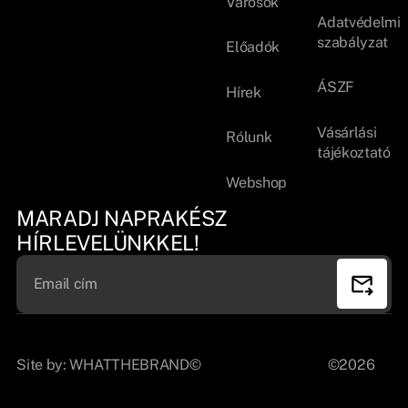
Városok
Adatvédelmi
szabályzat
Előadók
ÁSZF
Hírek
Vásárlási
Rólunk
tájékoztató
Webshop
MARADJ NAPRAKÉSZ
HÍRLEVELÜNKKEL!
Site by:
WHATTHEBRAND©
©2026