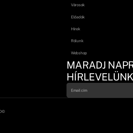
Városok
Előadók
Hírek
Rólunk
Webshop
MARADJ NAP
HÍRLEVELÜNK
D©