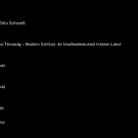
 (Ódry Színpad)
si Társaság – Modern Színház- és Viselkedéskutató Intézet-Labor
ínház
ínház
nház
ész