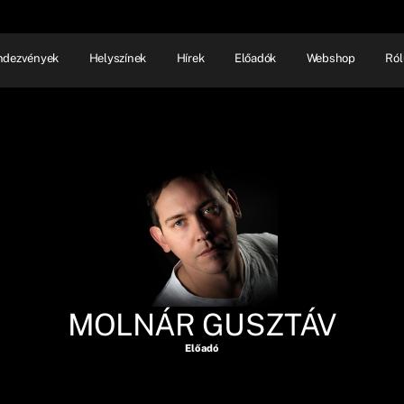
ndezvények
Helyszínek
Hírek
Előadók
Webshop
Ról
NHÁZ
ELŐADÓI EST
SHOW
MOLNÁR GUSZTÁV
Előadó