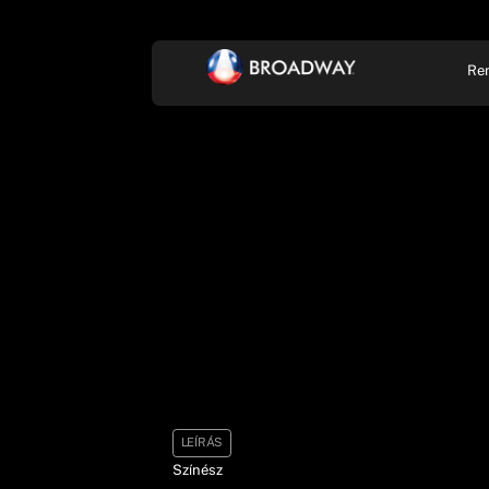
Re
KONCERT, ZENE
SZÍ
LEÍRÁS
Színész