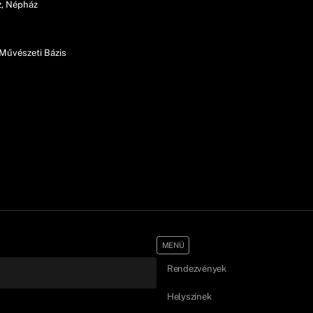
ház, Népház
s Művészeti Bázis
MENÜ
Rendezvények
Helyszínek