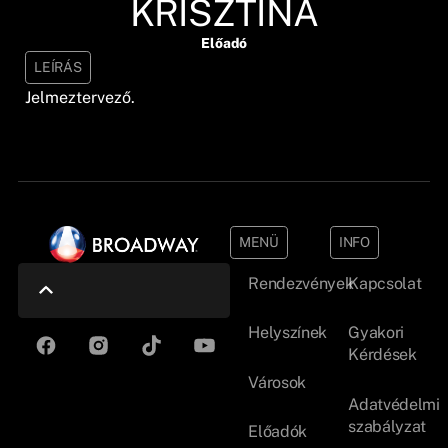
KRISZTINA
Előadó
LEÍRÁS
Jelmeztervező.
MENÜ
INFO
Rendezvények
Kapcsolat
Helyszínek
Gyakori
Kérdések
Városok
Adatvédelmi
szabályzat
Előadók