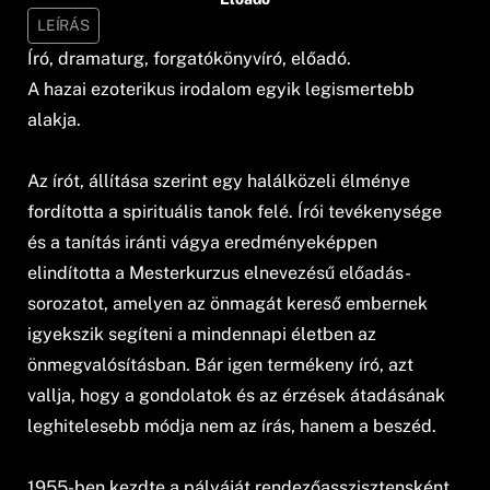
LEÍRÁS
Író, dramaturg, forgatókönyvíró, előadó.
A hazai ezoterikus irodalom egyik legismertebb
alakja.
Az írót, állítása szerint egy halálközeli élménye
fordította a spirituális tanok felé. Írói tevékenysége
és a tanítás iránti vágya eredményeképpen
elindította a Mesterkurzus elnevezésű előadás-
sorozatot, amelyen az önmagát kereső embernek
igyekszik segíteni a mindennapi életben az
önmegvalósításban. Bár igen termékeny író, azt
vallja, hogy a gondolatok és az érzések átadásának
leghitelesebb módja nem az írás, hanem a beszéd.
1955-ben kezdte a pályáját rendezőasszisztensként,