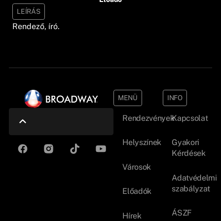
LEÍRÁS
Rendező, író.
MENÜ
INFO
Rendezvények
Kapcsolat
Helyszínek
Gyakori
Kérdések
Városok
Adatvédelmi
szabályzat
Előadók
ÁSZF
Hírek