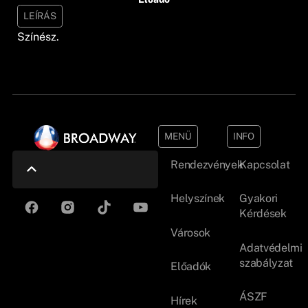
LEÍRÁS
Színész.
MENÜ
INFO
Rendezvények
Kapcsolat
Helyszínek
Gyakori
Kérdések
Városok
Adatvédelmi
szabályzat
Előadók
ÁSZF
Hírek