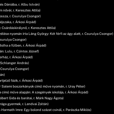
és Dániába, r. Albu István)
 nővér, r. Keresztes Attila)
ossza, r. Csurulya Csongor)
jszaka, r. Árkosi Árpád)
Csárdáskirálynő, r. Keresztes Attila)
zélése nyomán írta Láng György: Két férfi az ágy alatt, r. Csurulya Csongor)
Csurulya Csongor)
lha a fülben, r. Árkosi Árpád)
: Lulu, r. Czintos József)
rház, r. Árkosi Árpád)
r. Schlanger András)
r. Csurulya Csongor)
tán)
jelző fázik, r. Árkosi Árpád)
er Salemi boszorkányok című műve nyomán, r. Uray Péter)
 című műve alapján: A szegények iskolája, r. Árkosi Árpád)
óbert Gida és barátai, r. Márk Nagy Ágota)
ága gyermek, r. Lendvai Zoltán)
-Harmath Imre: Egy bolond százat csinál, r. Parászka Miklós)