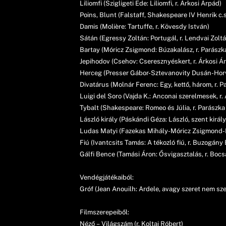
Liliomfi (Szigligeti Ede: Liliomfi, r. Árkosi Árpád)
Poins, Blunt (Falstaff, Shakespeare IV Henrik c.
Damis (Molière: Tartuffe, r. Kövesdy István)
Sátán (Egressy Zoltán: Portugál, r. Lendvai Zolt
Bartay (Móricz Zsigmond: Búzakalász, r. Parászk
Jepihodov (Csehov: Cseresznyéskert, r. Árkosi Á
Herceg (Presser Gábor-Sztevanovity Dusán-Horvá
Divatárus (Molnár Ferenc: Egy, kettő, három, r. P
Luigi del Soro (Vajda K.: Anconai szerelmesek, r
Tybalt (Shakespeare: Romeo és Júlia, r. Parászka
László király (Páskándi Géza: László, szent király
Ludas Matyi (Fazekas Mihály-Móricz Zsigmond-Be
Fiú (Ivantcsits Tamás: A tékozló fiú, r. Buzogány 
Gálfi Bence (Tamási Áron: Ősvigasztalás, r. Bocs
Vendégjátékaiból:
Gróf (Jean Anouilh: Ardele, avagy szeret nem sze
Filmszerepeiből:
Néző – Világszám (r. Koltai Róbert)