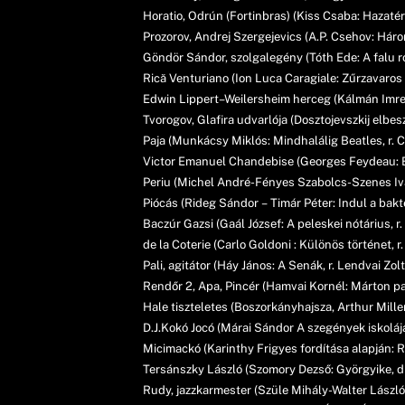
Horatio, Odrún (Fortinbras) (Kiss Csaba: Hazatér
Prozorov, Andrej Szergejevics (A.P. Csehov: Három
Göndör Sándor, szolgalegény (Tóth Ede: A falu r
Rică Venturiano (Ion Luca Caragiale: Zűrzavaros é
Edwin Lippert–Weilersheim herceg (Kálmán Imre: 
Tvorogov, Glafira udvarlója (Dosztojevszkij elbes
Paja (Munkácsy Miklós: Mindhalálig Beatles, r. 
Victor Emanuel Chandebise (Georges Feydeau: Bo
Periu (Michel André-Fényes Szabolcs-Szenes Iván
Piócás (Rideg Sándor – Timár Péter: Indul a bakte
Baczúr Gazsi (Gaál József: A peleskei nótárius, 
de la Coterie (Carlo Goldoni : Különös történet, 
Pali, agitátor (Háy János: A Senák, r. Lendvai Zol
Rendőr 2, Apa, Pincér (Hamvai Kornél: Márton part
Hale tiszteletes (Boszorkányhajsza, Arthur Mill
D.J.Kokó Jocó (Márai Sándor A szegények iskolája
Micimackó (Karinthy Frigyes fordítása alapján: R
Tersánszky László (Szomory Dezső: Györgyike, dr
Rudy, jazzkarmester (Szüle Mihály-Walter László