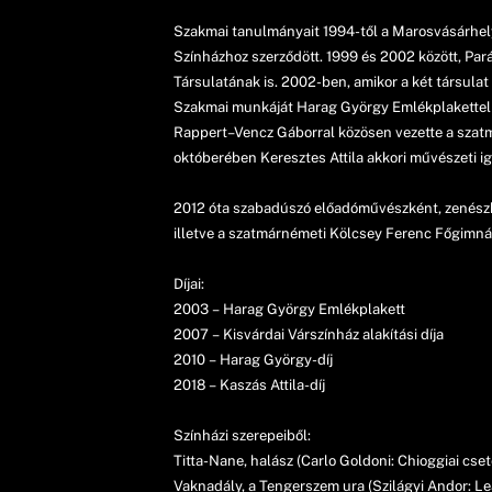
Szakmai tanulmányait 1994-től a Marosvásárhely
Színházhoz szerződött. 1999 és 2002 között, Par
Társulatának is. 2002-ben, amikor a két társulat
Szakmai munkáját Harag György Emlékplakettel és
Rappert–Vencz Gáborral közösen vezette a szatmá
októberében Keresztes Attila akkori művészeti ig
2012 óta szabadúszó előadóművészként, zenészké
illetve a szatmárnémeti Kölcsey Ferenc Főgimnáz
Díjai:
2003 – Harag György Emlékplakett
2007 – Kisvárdai Várszínház alakítási díja
2010 – Harag György-díj
2018 – Kaszás Attila-díj
Színházi szerepeiből:
Titta-Nane, halász (Carlo Goldoni: Chioggiai csete
Vaknadály, a Tengerszem ura (Szilágyi Andor: Leá