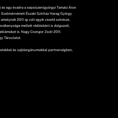
 és egy évadra a sepsiszentgyörgyi Tamási Áron
s a Szatmárnémeti Északi Színház Harag György
 amelynek 2011-ig volt egyik vezető színésze.
evékenysége mellett rádiósként is dolgozott,
reklámokat is. Nagy Csongor Zsolt 2011.
gy Társulatot.
ezetekkel és sajtóorgánumokkal partnerségben,