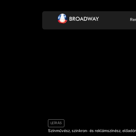
Re
KONCERT, ZENE
SZÍ
LEÍRÁS
Színművész, szinkron- és reklámszínész, előadó