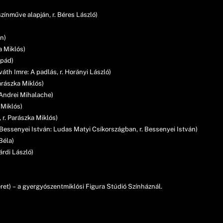
színműve alapján, r. Béres László)
án)
a Miklós)
rpád)
th Imre: A padlás, r. Horányi László)
arászka Miklós)
. Andrei Mihalache)
 Miklós)
, r. Parászka Miklós)
ssenyei István: Ludas Matyi Csíkországban, r. Bessenyei István)
Béla)
árdi László)
ret) – a gyergyószentmiklósi Figura Stúdió Színháznál.