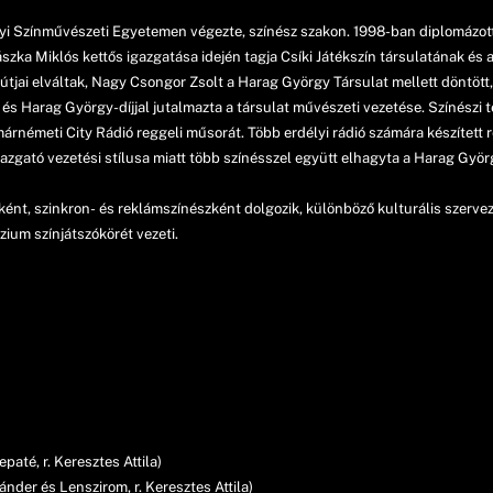
i Színművészeti Egyetemen végezte, színész szakon. 1998-ban diplomázott
ászka Miklós kettős igazgatása idején tagja Csíki Játékszín társulatának é
 útjai elváltak, Nagy Csongor Zsolt a Harag György Társulat mellett döntött,
 Harag György-díjjal jutalmazta a társulat művészeti vezetése. Színészi t
rnémeti City Rádió reggeli műsorát. Több erdélyi rádió számára készített 
azgató vezetési stílusa miatt több színésszel együtt elhagyta a Harag Györ
nt, szinkron- és reklámszínészként dolgozik, különböző kulturális szerv
ium színjátszókörét vezeti.
paté, r. Keresztes Attila)
nder és Lenszirom, r. Keresztes Attila)