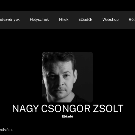
ndezvények
Helyszínek
Hírek
Előadók
Webshop
Ról
NHÁZ
ELŐADÓI EST
SHOW
NAGY CSONGOR ZSOLT
Előadó
művész.