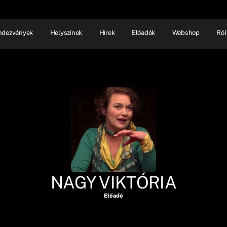
ndezvények
Helyszínek
Hírek
Előadók
Webshop
Ról
NHÁZ
ELŐADÓI EST
SHOW
NAGY VIKTÓRIA
Előadó