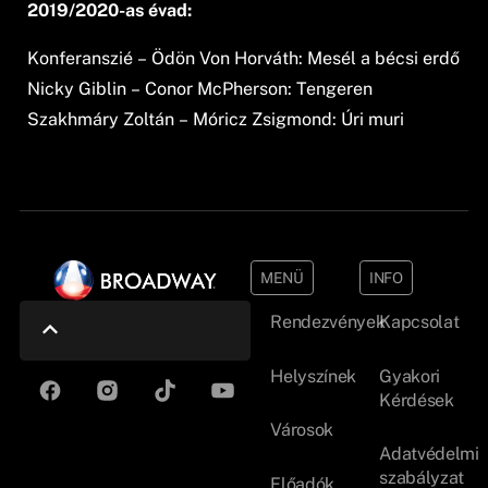
2019/2020-as évad:
Konferanszié – Ödön Von Horváth: Mesél a bécsi erdő
Nicky Giblin – Conor McPherson: Tengeren
Szakhmáry Zoltán – Móricz Zsigmond: Úri muri
MENÜ
INFO
Rendezvények
Kapcsolat
Helyszínek
Gyakori
Kérdések
Városok
Adatvédelmi
szabályzat
Előadók