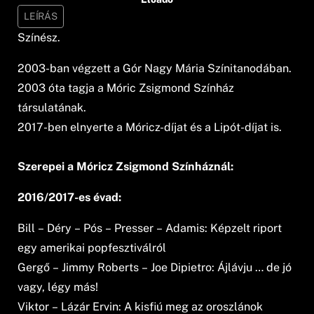
LEÍRÁS
Színész.
2003-ban végzett a Gór Nagy Mária Színitanodában.
2003 óta tagja a Móric Zsigmond Színház
társulatának.
2017-ben elnyerte a Móricz-díjat és a Lipót-díjat is.
Szerepei a Móricz Zsigmond Színháznál:
2016/2017-es évad:
Bill – Déry – Pós – Presser – Adamis: Képzelt riport
egy amerikai popfesztiválról
Gergő – Jimmy Roberts – Joe Dipietro: Ájlávju … de jó
vagy, légy más!
Viktor – Lázár Ervin: A kisfiú meg az oroszlánok