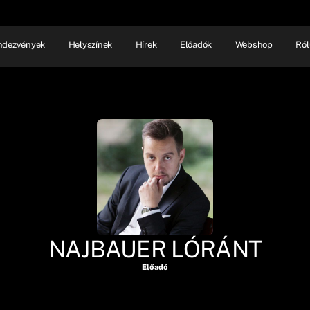
ndezvények
Helyszínek
Hírek
Előadók
Webshop
Ról
NHÁZ
ELŐADÓI EST
SHOW
NAJBAUER LÓRÁNT
Előadó