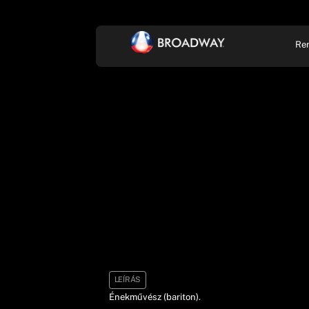
Re
KONCERT, ZENE
SZÍ
LEÍRÁS
Énekművész (bariton).