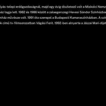
lyás-telepi erdőgazdaságnál, majd egy évig díszletező volt a Miskolci Nemz
z tagja lett. 1982 és 1986 között a zalaegerszegi Hevesi Sándor Színházban 
ínház művésze volt. 1991 óta szerepel a Budapesti Kamaraszínházban. A szín
k című tv-filmsorozatban Vágási Ferit. 1992-ben elnyerte a Jászai Mari-díjat