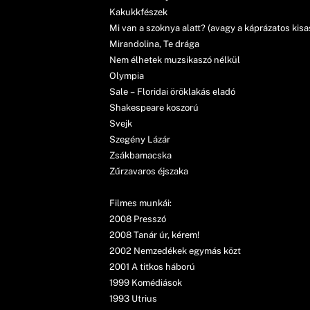
Kakukkfészek
Mi van a szoknya alatt? (avagy a káprázatos kis
Mirandolina, Te drága
Nem élhetek muzsikaszó nélkül
Olympia
Sale – Floridai öröklakás eladó
Shakespeare koszorú
Svejk
Szegény Lázár
Zsákbamacska
Zűrzavaros éjszaka
Filmes munkái:
2008 Presszó
2008 Tanár úr, kérem!
2002 Nemzedékek egymás közt
2001 A titkos háború
1999 Komédiások
1993 Utrius