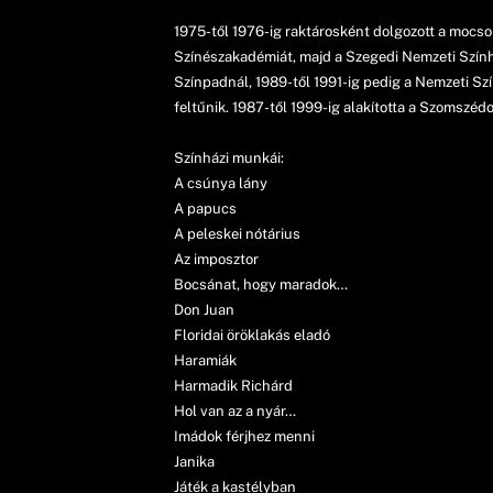
1975-től 1976-ig raktárosként dolgozott a mocso
Színészakadémiát, majd a Szegedi Nemzeti Színhá
Színpadnál, 1989-től 1991-ig pedig a Nemzeti Sz
feltűnik. 1987-től 1999-ig alakította a Szomszédo
Színházi munkái:
A csúnya lány
A papucs
A peleskei nótárius
Az imposztor
Bocsánat, hogy maradok…
Don Juan
Floridai öröklakás eladó
Haramiák
Harmadik Richárd
Hol van az a nyár…
Imádok férjhez menni
Janika
Játék a kastélyban