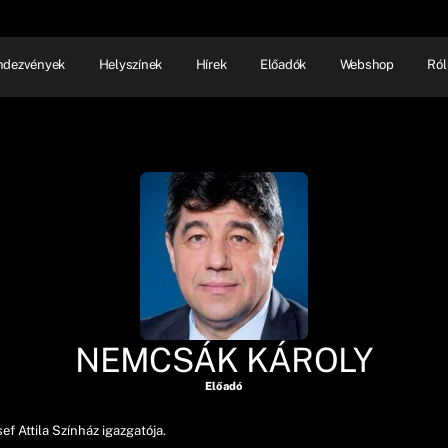
ndezvények
Helyszínek
Hírek
Előadók
Webshop
Ról
NHÁZ
ELŐADÓI EST
SHOW
NEMCSÁK KÁROLY
Előadó
ef Attila Színház igazgatója.