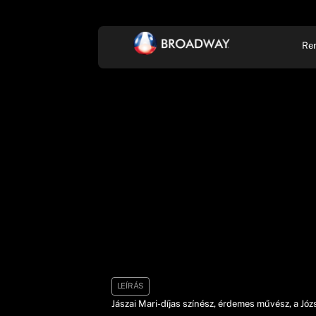
Re
KONCERT, ZENE
SZÍ
LEÍRÁS
Jászai Mari-díjas színész, érdemes művész, a Józs