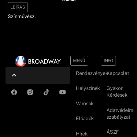
LEÍRÁS
Színművész.
MENÜ
INFO
Rendezvények
Kapcsolat
Helyszínek
Gyakori
Kérdések
Városok
Adatvédelmi
szabályzat
Előadók
ÁSZF
Hírek