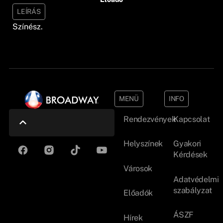
LEÍRÁS
Színész.
MENÜ
INFO
Rendezvények
Kapcsolat
Helyszínek
Gyakori
Kérdések
Városok
Adatvédelmi
szabályzat
Előadók
ÁSZF
Hírek