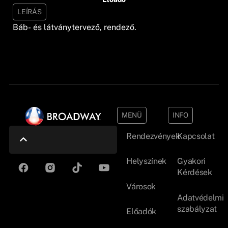
LEÍRÁS
Báb- és látványtervező, rendező.
MENÜ
INFO
Rendezvények
Kapcsolat
Helyszínek
Gyakori
Kérdések
Városok
Adatvédelmi
szabályzat
Előadók