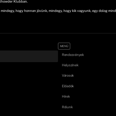
 Showder Klubban.
indegy, hogy honnan jövünk, mindegy, hogy kik vagyunk, egy dolog mindig
MENÜ
Rendezvények
Helyszínek
Városok
Előadók
Hírek
Rólunk