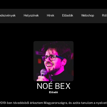
ndezvények
Helyszínek
Hírek
Előadók
Webshop
Ról
NHÁZ
ELŐADÓI EST
SHOW
NOÉ BEX
Előadó
 2019-ben tévedésből érkeztem Magyarországra, és azóta tanulom a nyelvet