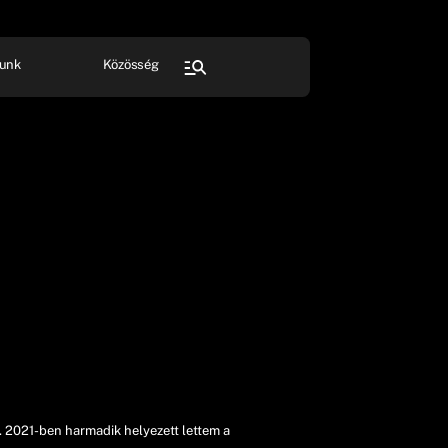
unk
Közösség
FESZTIVÁL
SPORT
Összes rendezvény
. 2021-ben harmadik helyezett lettem a