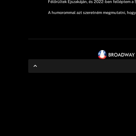
Félőrültek Éjszakáján, és 2022-ben felléptem a
A humorommal azt szeretném megmutatni, hogy m