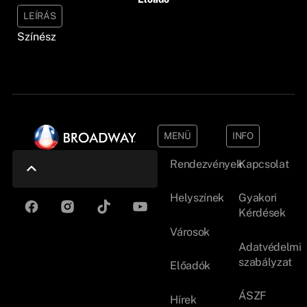
LEÍRÁS
Színész
MENÜ
INFO
Rendezvények
Kapcsolat
Helyszínek
Gyakori
Kérdések
Városok
Adatvédelmi
szabályzat
Előadók
ÁSZF
Hírek