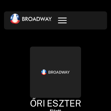
ŐRI ESZTER
Előadó