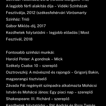
A legjobb férfi alakítás díja – Vidéki Színházak
Fesztiválja, 2012 (székesfehérvári Vörösmarty
Színház: Trió)
Gábor Miklós-díj, 2017
Kezdhetek folytatódni – legjobb előadás | Most
Fesztivál, 2018
Fontosabb színházi munkái:
Harold Pinter: A gondnok – Mick
Székely Csaba: 10 – szereplő
Osztrovszkij: A művésznő és rajongói – Grigorij Bakin,
magasrangú tisztviselő
Závada Pál regényét színpadra alkalmazta Mohácsi
István és Mohácsi János: Egy piaci nap – szereplő
Shakespeare: III. Richárd – szereplő
Kezdhetek folytatódni – Pál András és Rozs Tamás