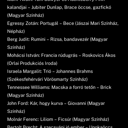
kalandjai – Jubiter Dunlap, Brace öccse, gazfickó
(Magyar Színház)
Egressy Zotán: Portugál – Bece (Jászai Mari Színház,
Népház)
Berg Judit: Rumini – Rizsa, bandavezér (Magyar
Színház)
Mohácsi István: Francia rúdugrás – Roskovics Ákos
(Orlai Produkciós Iroda)
Israela Margalit: Trió – Johannes Brahms
(Székesfehérvári Vörösmarty Színház)
Tennessee Williams: Macska a forró tetőn – Brick
(Magyar Színház)
John Ford: Kár, hogy kurva – Giovanni (Magyar
Színház)
Molnár Ferenc: Liliom – Ficsúr (Magyar Színház)
Bertolt Brecht: A szecsuáni jó ember – Unokaöccs