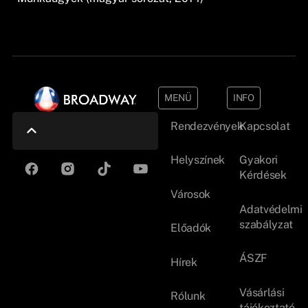
MENÜ
INFO
Rendezvények
Kapcsolat
Helyszínek
Gyakori
Kérdések
Városok
Adatvédelmi
szabályzat
Előadók
ÁSZF
Hírek
Vásárlási
Rólunk
tájékoztató