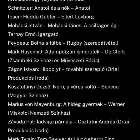
Schnitzler: Anatol és a nők – Anatol
Ibsen: Hedda Gabler – Ejlert Lövborg
Mohácsi István – Mohácsi János: A csillagos ég –
Tarnay Ernő, igazgató
Feydeau: Bolha a fülbe – Rugby (szerepátvétel)
Mark Ravenhill: Állampolgári ismeretek – De Clerk
(Zsámbéki Színházi és Művészeti Bázis)
Zágon István: Hippolyt – további szereplő (Orlai
Produkciós Iroda)
Kosztolányi Dezső: Nero, a véres költő – Seneca
(Magyar Színház)
Marius von Mayenburg: A hideg gyermek – Werner
(Miskolci Nemzeti Színház)
Závada Pál: Jadviga párnája – Osztatni András (Orlai
Produkciós Iroda)
Mark Twain: Tom Sawyer és Huckleberry Finn