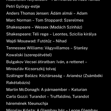
Petri György-estje
Anders Thomas Jensen: Ádám almái – Adam
Marc Norman – Tom Stoppard: Szerelmes
Shakespeare – Wessex (Madách Színház)
Shakespeare: Téli rege – Leontes, Szicília királya
Wajdi Mouawad: Futótűz – Nihad
Tennessee Williams: Vágyvillamos – Stanley
Kowalski (szerepátvétel)
Bulgakov Vecsei átiratban: Iván, a rettenet –
Miroszláv Kicsorszkij tolvaj
Szálinger Balázs: Köztársaság – Arianész (Zsámbéki
Rakétabázis)
Martin McDonagh: A párnaember – Katurian
Carlo Gozzi: Turandot – Truffaldino, Turandot
háremének főeunuchja
Miroslav Krleža: A Glembay ház – Leone Glembay