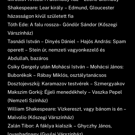
Shakespeare: Lear király – Edmund, Gloucester
házasságon kívül született fia
Tóth Ede: A falu rossza– Göndör Sándor (Kőszegi
Várszínház)
Tasnádi István – Dinyés Dániel – Hajós András: Spam
operett – Stein úr, nemzeti vagyonkezelő és
Abdullah, bazáros
Csiky Gergely után Mohácsi István – Mohácsi János:
Buborékok – Rábay Miklós, osztálytanácsos
Dosztojevszkij: Karamazov testvérek – Szmergyakov
Makszim Gorkij: Éjjeli menedékhely – Vaszka Pepel
(Nemzeti Színház)
William Shakespeare: Vízkereszt, vagy bánom is én –
Malvolio (Kőszegi Várszínház)
Zalán Tibor: A fáklya kialszik – Ghyczhy János,
lovashadnagy (Gyulai Várszínház)