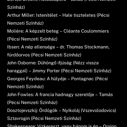
Színház)
Arthur Miller: Istenítélet – Hale tiszteletes (Pécsi
Nemzeti Színház)
Molière: A képzelt beteg – Cléante Coulommiers
(Pécsi Nemzeti Színház)
Ibsen: A nép ellensége – dr. Thomas Stockmann,
fürdőorvos (Pécsi Nemzeti Színház)
John Osborne: Dühöngő ifjúság (Nézz vissza
haraggal) – Jimmy Porter (Pécsi Nemzeti Színház)
Georges Feydeau: A hülyéje – Pontagnac (Pécsi
Nemzeti Színház)
John Fowles: A francia hadnagy szeretője – Tamás
(Pécsi Nemzeti Színház)
Dosztojevszkij: Ördögök – Nyikoláj (Vszevolodovics)
Sztavrogin (Pécsi Nemzeti Színház)
Shakespeare: Vízkereszt, vagy bánom is én – Orsino