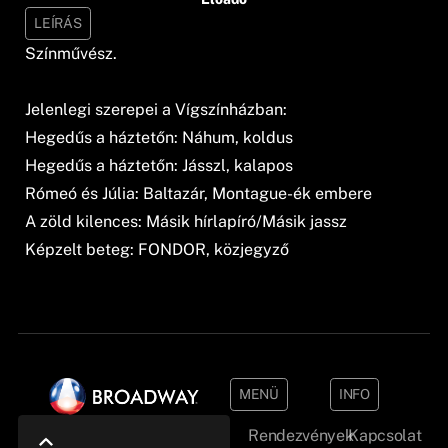
LEÍRÁS
Színművész.
Jelenlegi szerepei a Vígszínházban:
Hegedűs a háztetőn: Náhum, koldus
Hegedűs a háztetőn: Jásszl, kalapos
Rómeó és Júlia: Baltazár, Montague-ék embere
A zöld kilences: Másik hírlapíró/Másik jassz
Képzelt beteg: FONDOR, közjegyző
MENÜ
INFO
Rendezvények
Kapcsolat